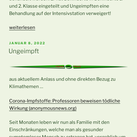
und 2. Klasse eingeteilt und Ungeimpften eine
Behandlung auf der Intensivstation verweigert!
„Corona,
weiterlesen
erneut
Erpressung
VERÖFFENTLICHT
JANUAR 8, 2022
AM
trotz
Ungeimpft
bekannter
Faktenlage“
aus aktuellem Anlass und ohne direkten Bezug zu
Klimathemen …
Corona-Impfstoffe: Professoren beweisen tödliche
Wirkung (anonymousnews.org)
Seit Monaten leben wir nun als Familie mit den
Einschränkungen, welche man als gesunder