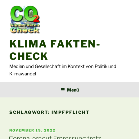
Zum
Inhalt
springen
KLIMA FAKTEN-
CHECK
Medien und Gesellschaft im Kontext von Politik und
Klimawandel
Menü
SCHLAGWORT:
IMPFPFLICHT
VERÖFFENTLICHT
NOVEMBER 19, 2022
AM
Corona, erneut Erpressung trotz