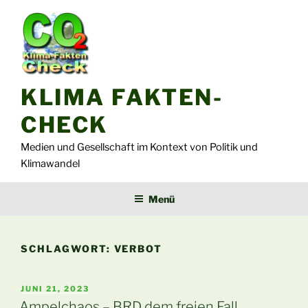
Zum
Inhalt
springen
KLIMA FAKTEN-
CHECK
Medien und Gesellschaft im Kontext von Politik und
Klimawandel
Menü
SCHLAGWORT:
VERBOT
VERÖFFENTLICHT
JUNI 21, 2023
AM
Ampelchaos – BRD dem freien Fall