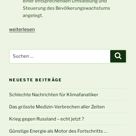
einer entsprechenden Umsiedlung und
Steuerung des Bevölkerungswachstums
angelegt.
„Ampelchaos
weiterlesen
–
BRD
dem
Suchen
Suche
freien
nach:
Fall
preisgegeben“
NEUESTE BEITRÄGE
Schlechte Nachrichten für Klimafanatiker
Das grösste Medizin-Verbrechen aller Zeiten
Krieg gegen Russland – echt jetzt ?
Günstige Energie als Motor des Fortschritts …