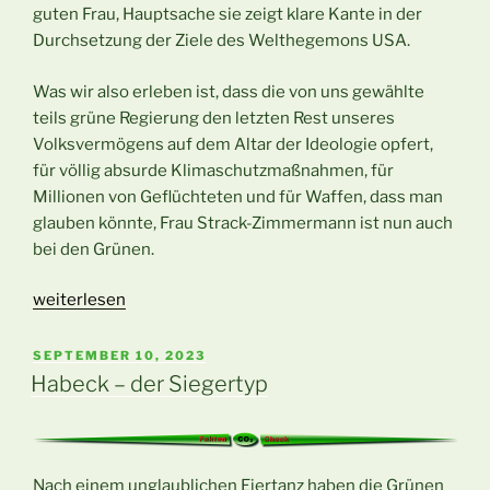
guten Frau, Hauptsache sie zeigt klare Kante in der
Durchsetzung der Ziele des Welthegemons USA.
Was wir also erleben ist, dass die von uns gewählte
teils grüne Regierung den letzten Rest unseres
Volksvermögens auf dem Altar der Ideologie opfert,
für völlig absurde Klimaschutzmaßnahmen, für
Millionen von Geflüchteten und für Waffen, dass man
glauben könnte, Frau Strack-Zimmermann ist nun auch
bei den Grünen.
„Grüne
weiterlesen
Ideologie
und
VERÖFFENTLICHT
SEPTEMBER 10, 2023
AM
der
Habeck – der Siegertyp
Überwachungsstaat“
Nach einem unglaublichen Eiertanz haben die Grünen