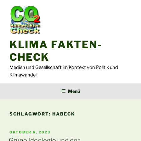
Zum
Inhalt
springen
KLIMA FAKTEN-
CHECK
Medien und Gesellschaft im Kontext von Politik und
Klimawandel
Menü
SCHLAGWORT:
HABECK
VERÖFFENTLICHT
OKTOBER 6, 2023
AM
Grüne Ideologie und der