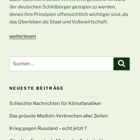
der deutschen Schildbürger gezogen zu werden,
denen ihre Prinzipien offensichtlich wichtiger sind, als
das Überleben als Staat und Volkswirtschaft.
„Energiepolitischer
weiterlesen
Wahnsinn
–
2“
Suchen
Suche
nach:
NEUESTE BEITRÄGE
Schlechte Nachrichten für Klimafanatiker
Das grösste Medizin-Verbrechen aller Zeiten
Krieg gegen Russland – echt jetzt ?