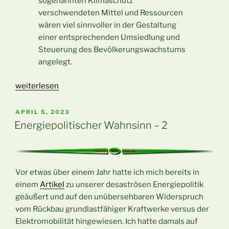
sogenannten Klimaschutz
verschwendeten Mittel und Ressourcen
wären viel sinnvoller in der Gestaltung
einer entsprechenden Umsiedlung und
Steuerung des Bevölkerungswachstums
angelegt.
„Ampelchaos
weiterlesen
–
BRD
VERÖFFENTLICHT
APRIL 5, 2023
AM
dem
Energiepolitischer Wahnsinn – 2
freien
Fall
preisgegeben“
Vor etwas über einem Jahr hatte ich mich bereits in
einem
Artikel
zu unserer desaströsen Energiepolitik
geäußert und auf den unübersehbaren Widerspruch
vom Rückbau grundlastfähiger Kraftwerke versus der
Elektromobilität hingewiesen. Ich hatte damals auf