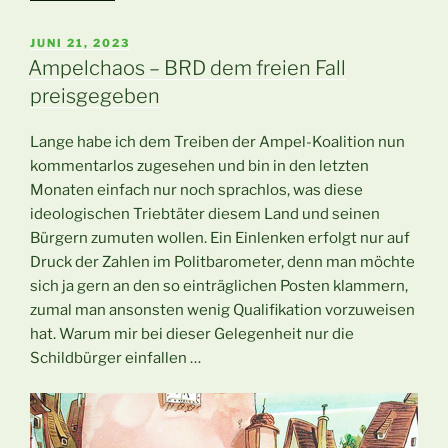
–
der
VERÖFFENTLICHT
JUNI 21, 2023
AM
Siegertyp“
Ampelchaos – BRD dem freien Fall
preisgegeben
Lange habe ich dem Treiben der Ampel-Koalition nun
kommentarlos zugesehen und bin in den letzten
Monaten einfach nur noch sprachlos, was diese
ideologischen Triebtäter diesem Land und seinen
Bürgern zumuten wollen. Ein Einlenken erfolgt nur auf
Druck der Zahlen im Politbarometer, denn man möchte
sich ja gern an den so einträglichen Posten klammern,
zumal man ansonsten wenig Qualifikation vorzuweisen
hat. Warum mir bei dieser Gelegenheit nur die
Schildbürger einfallen …