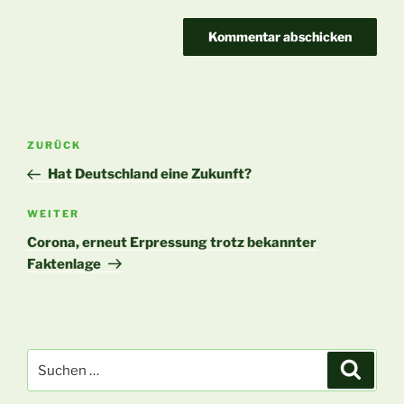
Beitragsnavigation
Vorheriger
ZURÜCK
Beitrag
Hat Deutschland eine Zukunft?
Nächster
WEITER
Beitrag
Corona, erneut Erpressung trotz bekannter
Faktenlage
Suchen
Suche
nach: