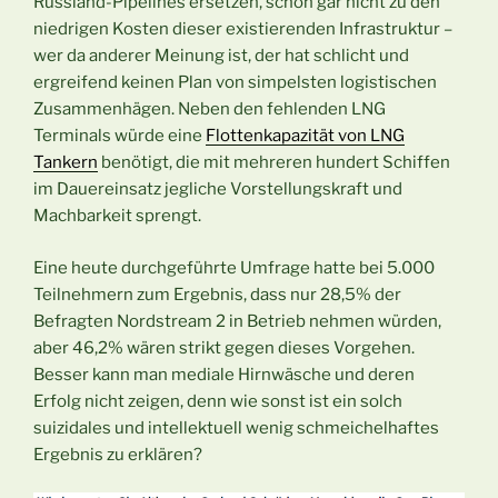
Russland-Pipelines ersetzen, schon gar nicht zu den
niedrigen Kosten dieser existierenden Infrastruktur –
wer da anderer Meinung ist, der hat schlicht und
ergreifend keinen Plan von simpelsten logistischen
Zusammenhägen. Neben den fehlenden LNG
Terminals würde eine
Flottenkapazität von LNG
Tankern
benötigt, die mit mehreren hundert Schiffen
im Dauereinsatz jegliche Vorstellungskraft und
Machbarkeit sprengt.
Eine heute durchgeführte Umfrage hatte bei 5.000
Teilnehmern zum Ergebnis, dass nur 28,5% der
Befragten Nordstream 2 in Betrieb nehmen würden,
aber 46,2% wären strikt gegen dieses Vorgehen.
Besser kann man mediale Hirnwäsche und deren
Erfolg nicht zeigen, denn wie sonst ist ein solch
suizidales und intellektuell wenig schmeichelhaftes
Ergebnis zu erklären?